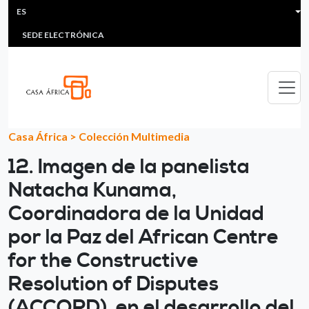
HEADER MENU
Pasar al contenido principal
ES
MULTIMEDIA
FAQS
#ÁFRICAESNOTICIA
Lis
SEDE ELECTRÓNICA
Casa África
>
Colección Multimedia
12. Imagen de la panelista
Natacha Kunama,
Coordinadora de la Unidad
por la Paz del African Centre
for the Constructive
Resolution of Disputes
(ACCORD), en el desarrollo del