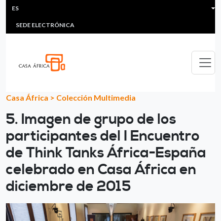
HEADER MENU
Pasar al contenido principal
ES
MULTIMEDIA
FAQS
#ÁFRICAESNOTICIA
Lis
SEDE ELECTRÓNICA
Casa África
>
Colección Multimedia
5. Imagen de grupo de los
participantes del I Encuentro
de Think Tanks África-España
celebrado en Casa África en
diciembre de 2015