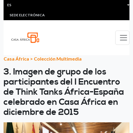
HEADER MENU
Pasar al contenido principal
ES
MULTIMEDIA
FAQS
#ÁFRICAESNOTICIA
Lis
SEDE ELECTRÓNICA
Casa África
>
Colección Multimedia
3. Imagen de grupo de los
participantes del I Encuentro
de Think Tanks África-España
celebrado en Casa África en
diciembre de 2015