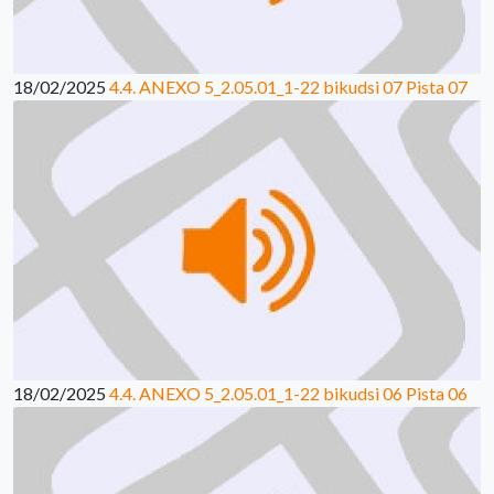
18/02/2025
4.4. ANEXO 5_2.05.01_1-22 bikudsi 07 Pista 07
18/02/2025
4.4. ANEXO 5_2.05.01_1-22 bikudsi 06 Pista 06