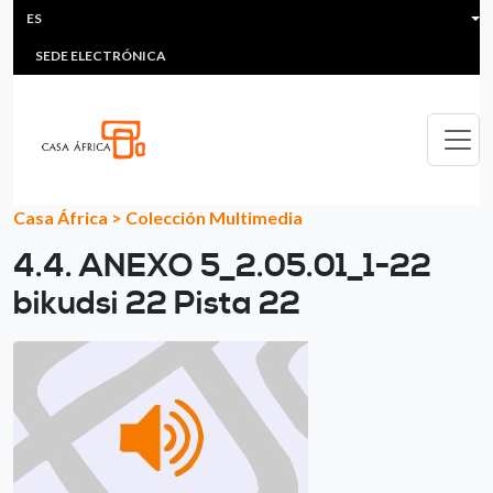
HEADER MENU
Pasar al contenido principal
ES
MULTIMEDIA
FAQS
#ÁFRICAESNOTICIA
Lis
SEDE ELECTRÓNICA
Casa África
>
Colección Multimedia
4.4. ANEXO 5_2.05.01_1-22
bikudsi 22 Pista 22