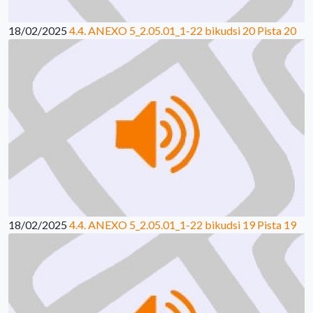
18/02/2025
4.4. ANEXO 5_2.05.01_1-22 bikudsi 20 Pista 20
18/02/2025
4.4. ANEXO 5_2.05.01_1-22 bikudsi 19 Pista 19