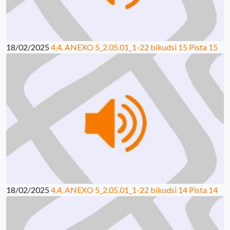
18/02/2025
4.4. ANEXO 5_2.05.01_1-22 bikudsi 15 Pista 15
18/02/2025
4.4. ANEXO 5_2.05.01_1-22 bikudsi 14 Pista 14