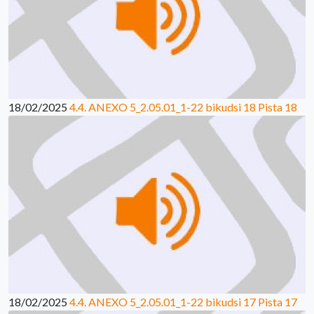
18/02/2025
4.4. ANEXO 5_2.05.01_1-22 bikudsi 18 Pista 18
18/02/2025
4.4. ANEXO 5_2.05.01_1-22 bikudsi 17 Pista 17