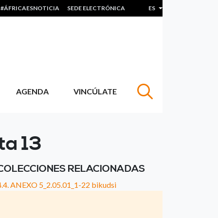
#ÁFRICAESNOTICIA
SEDE ELECTRÓNICA
ES
Lista adicional de acc
AGENDA
VINCÚLATE
ta 13
COLECCIONES RELACIONADAS
4.4. ANEXO 5_2.05.01_1-22 bikudsi