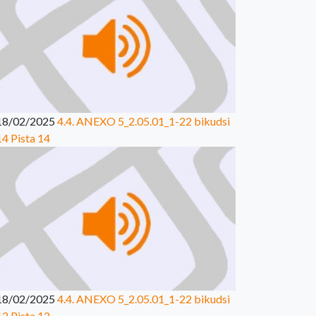
18/02/2025
4.4. ANEXO 5_2.05.01_1-22 bikudsi
14 Pista 14
18/02/2025
4.4. ANEXO 5_2.05.01_1-22 bikudsi
12 Pista 12