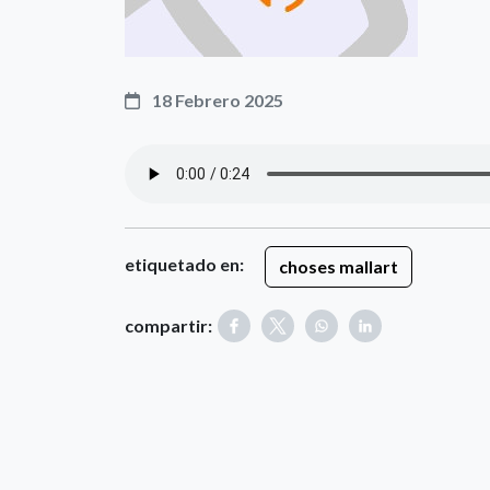
18 Febrero 2025
etiquetado en:
choses mallart
compartir: