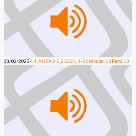
18/02/2025
4.4. ANEXO 5_2.05.01_1-22 bikudsi 13 Pista 13