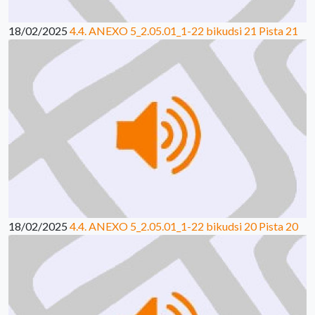
18/02/2025
4.4. ANEXO 5_2.05.01_1-22 bikudsi 21 Pista 21
18/02/2025
4.4. ANEXO 5_2.05.01_1-22 bikudsi 20 Pista 20