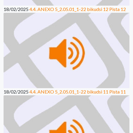
18/02/2025
4.4. ANEXO 5_2.05.01_1-22 bikudsi 12 Pista 12
18/02/2025
4.4. ANEXO 5_2.05.01_1-22 bikudsi 11 Pista 11