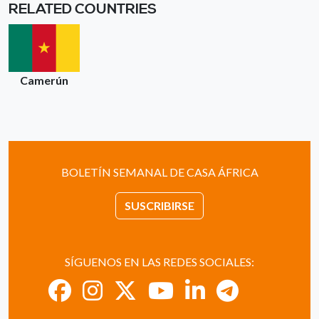
RELATED COUNTRIES
Camerún
BOLETÍN SEMANAL DE CASA ÁFRICA
SUSCRIBIRSE
SÍGUENOS EN LAS REDES SOCIALES: