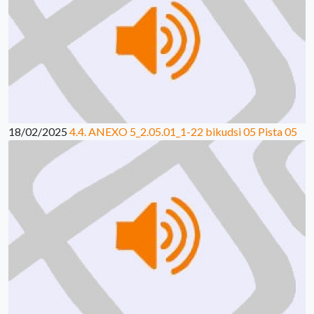
18/02/2025
4.4. ANEXO 5_2.05.01_1-22 bikudsi 05 Pista 05