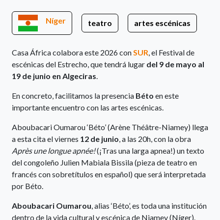
Níger
teatro
artes escénicas
Casa África colabora este 2026 con
SUR
, el Festival de
escénicas del Estrecho, que tendrá lugar
del 9 de mayo al
19 de junio en Algeciras
.
En concreto, facilitamos la presencia
Béto
en este
importante encuentro con las artes escénicas.
Aboubacari Oumarou ‘Béto’ (Arène Théâtre-Niamey) llega
a esta cita el viernes
12 de junio
, a las 20h, con la obra
Après une longue apnée!
(¡Tras una larga apnea!) un texto
del congoleño Julien Mabiala Bissila (pieza de teatro en
francés con sobretítulos en español) que será interpretada
por Béto.
Aboubacari Oumarou
, alias ‘Béto’, es toda una institución
dentro de la vida cultural y escénica de Niamey (Níger).