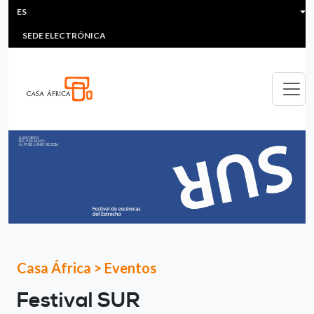
HEADER MENU
Pasar al contenido principal
ES
MULTIMEDIA
FAQS
#ÁFRICAESNOTICIA
Lis
SEDE ELECTRÓNICA
Casa África
>
Eventos
Festival SUR