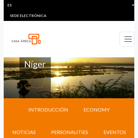
HEADER MENU
Pasar al contenido principal
ES
MULTIMEDIA
FAQS
#ÁFRICAESNOTICIA
Lis
SEDE ELECTRÓNICA
Níger
INTRODUCCIÓN
ECONOMY
NOTICIAS
PERSONALITIES
EVENTOS