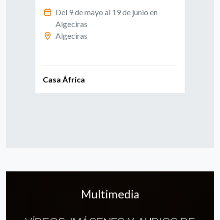
de H
Del 9 de mayo al 19 de junio en
e
Algeciras
D
Algeciras
f
C
Casa África
Casa
Multimedia