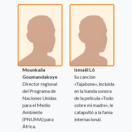
Mounkaila
Ismaël Lô
Goumandakoye
Su canción
Director regional
«Tajabone», incluida
del Programa de
en la banda sonora
Naciones Unidas
de la película «Todo
para el Medio
sobre mi madre», le
Ambiente
catapultó a la fama
(PNUMA) para
internacional.
África.