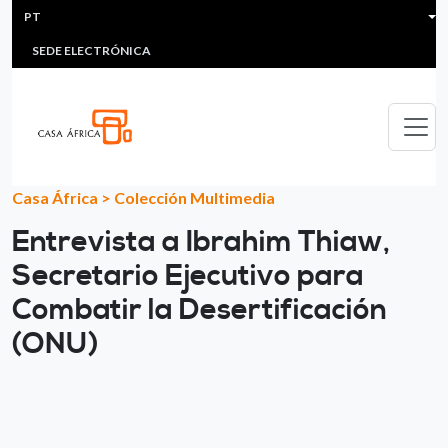
HEADER MENU
Passar para o conteúdo principal
PT
MULTIMEDIA
FAQS
#ÁFRICAESNOTICIA
Lis
SEDE ELECTRÓNICA
Casa África
>
Colección Multimedia
Entrevista a Ibrahim Thiaw,
Secretario Ejecutivo para
Combatir la Desertificación
(ONU)