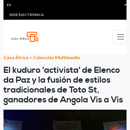
HEADER MENU
Pasar al contenido principal
ES
MULTIMEDIA
FAQS
#ÁFRICAESNOTICIA
Lis
SEDE ELECTRÓNICA
Casa África
>
Colección Multimedia
El kuduro 'activista' de Elenco
da Paz y la fusión de estilos
tradicionales de Toto St,
ganadores de Angola Vis a Vis