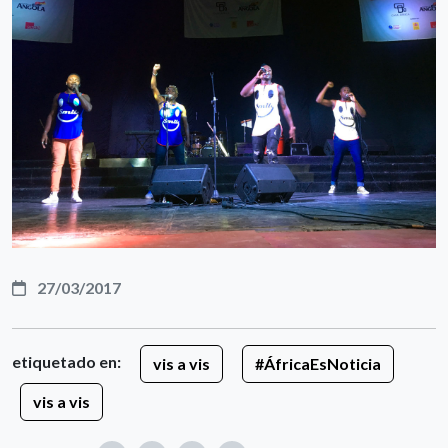
27/03/2017
etiquetado en:
vis a vis
#ÁfricaEsNoticia
vis a vis