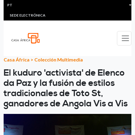
HEADER MENU
Passar para o conteúdo principal
PT
MULTIMEDIA
FAQS
#ÁFRICAESNOTICIA
Lis
SEDE ELECTRÓNICA
Casa África
>
Colección Multimedia
El kuduro 'activista' de Elenco
da Paz y la fusión de estilos
tradicionales de Toto St,
ganadores de Angola Vis a Vis