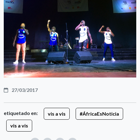
27/03/2017
etiquetado en:
vis a vis
#ÁfricaEsNoticia
vis a vis