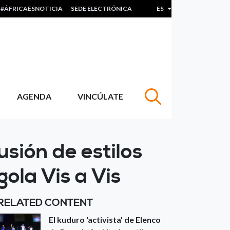
#ÁFRICAESNOTICIA
SEDE ELECTRÓNICA
ES
Lista adicional de acc
AGENDA
VINCÚLATE
usión de estilos
ola Vis a Vis
RELATED CONTENT
El kuduro 'activista' de Elenco