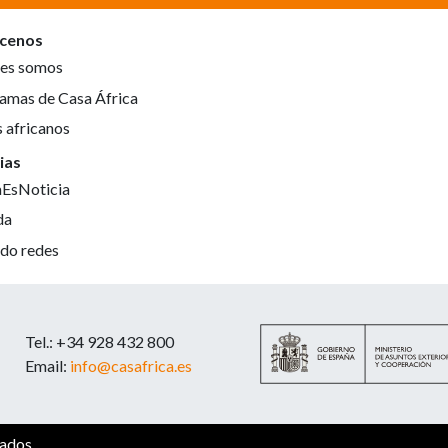
cenos
es somos
amas de Casa África
s africanos
ias
aEsNoticia
da
do redes
Tel.: +34 928 432 800
Email:
info@casafrica.es
vados