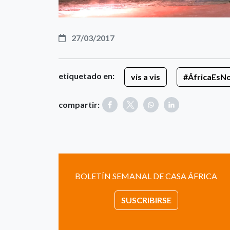
27/03/2017
etiquetado en:
vis a vis
#ÁfricaEsNo
compartir:
BOLETÍN SEMANAL DE CASA ÁFRICA
SUSCRIBIRSE