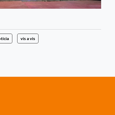
ticia
vis a vis