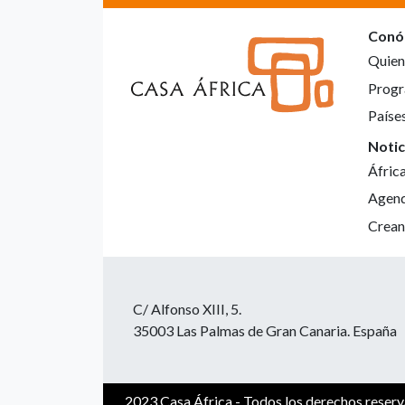
Conó
Quien
Progr
Paíse
Notic
Áfric
Agen
Crean
C/ Alfonso XIII, 5.
35003 Las Palmas de Gran Canaria. España
2023 Casa África - Todos los derechos reser