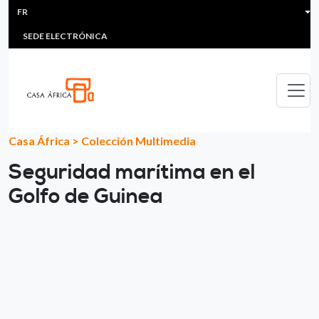
HEADER MENU
Aller au contenu principal
FR
MULTIMEDIA
FAQS
#ÁFRICAESNOTICIA
Lis
SEDE ELECTRÓNICA
Casa África
>
Colección Multimedia
Seguridad marítima en el
Golfo de Guinea