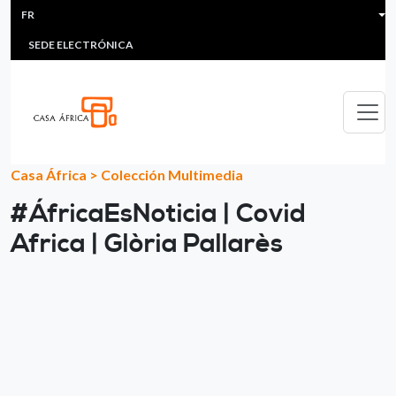
HEADER MENU
Aller au contenu principal
FR
MULTIMEDIA
FAQS
#ÁFRICAESNOTICIA
Lis
SEDE ELECTRÓNICA
Casa África
>
Colección Multimedia
#ÁfricaEsNoticia | Covid
Africa | Glòria Pallarès