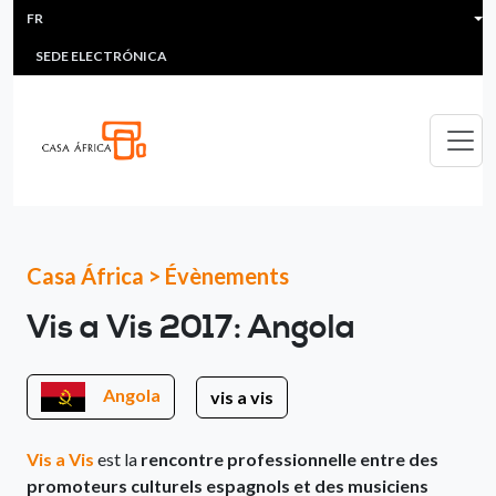
HEADER MENU
Aller au contenu principal
FR
MULTIMEDIA
FAQS
#ÁFRICAESNOTICIA
Lis
SEDE ELECTRÓNICA
Casa África
>
Évènements
Vis a Vis 2017: Angola
Angola
vis a vis
Vis a Vis
est la
rencontre professionnelle entre des
promoteurs culturels espagnols et des musiciens