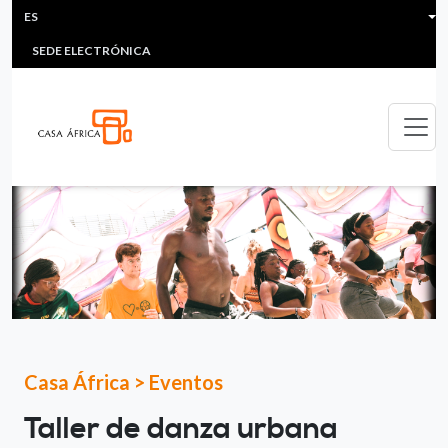
HEADER MENU
Pasar al contenido principal
ES
MULTIMEDIA
FAQS
#ÁFRICAESNOTICIA
Lis
SEDE ELECTRÓNICA
Casa África
>
Eventos
Taller de danza urbana