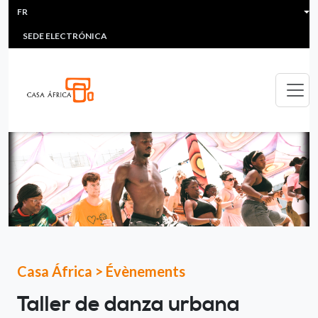
HEADER MENU
Aller au contenu principal
FR
MULTIMEDIA
FAQS
#ÁFRICAESNOTICIA
Lis
SEDE ELECTRÓNICA
Casa África
>
Évènements
Taller de danza urbana