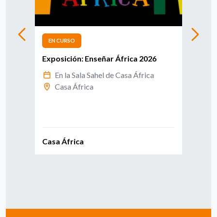
EN CURSO
EN 
Exposición: Enseñar África 2026
Info
afri
En la Sala Sahel de Casa África
Casa África
E
C
Casa África
Casa