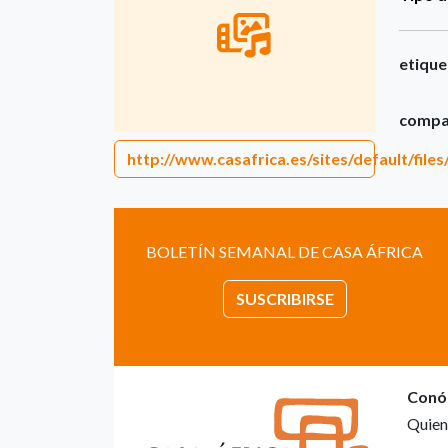
etique
compar
http://www.casafrica.es/sites/default/fil
BOLETÍN SEMANAL DE CASA ÁFRICA
SUSCRIBIRSE
Conó
Quien