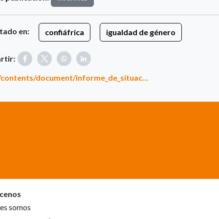
tado en:
confiáfrica
igualdad de género
tir:
es/contents/document/informe_de_situac…
cenos
es somos