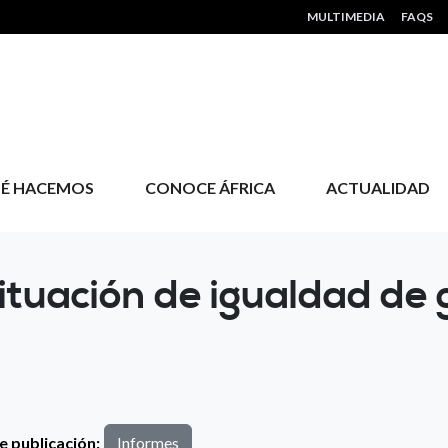
HEADER MENU
MULTIMEDIA
FAQS
É HACEMOS
CONOCE ÁFRICA
ACTUALIDAD
ituación de igualdad de 
e publicación:
Informes