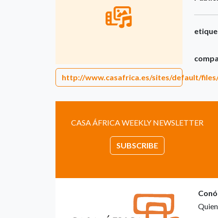
etique
compar
http://www.casafrica.es/sites/default/fil
CASA ÁFRICA WEEKLY NEWSLETTER
SUBSCRIBE
Conó
Quien