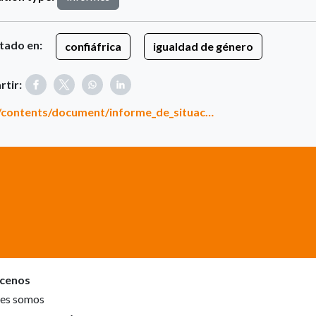
tado en:
confiáfrica
igualdad de género
tir:
es/contents/document/informe_de_situac…
cenos
es somos