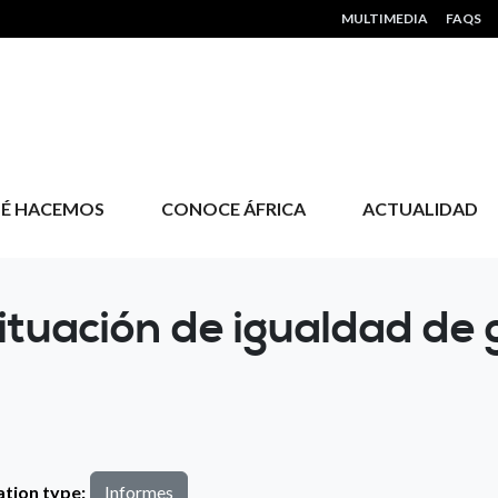
HEADER MENU
MULTIMEDIA
FAQS
É HACEMOS
CONOCE ÁFRICA
ACTUALIDAD
ituación de igualdad de 
ation type:
Informes