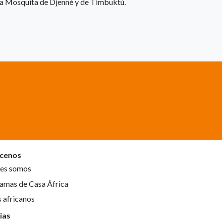
 la Mosquita de Djenné y de Timbuktú.
cenos
es somos
amas de Casa África
s africanos
ias