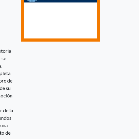
storia
 se
s,
mpleta
bre de
de su
moción
r de la
fondos
 una
to de