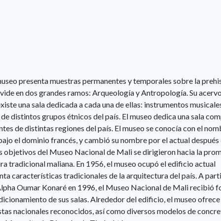
museo presenta muestras permanentes y temporales sobre la prehi
 divide en dos grandes ramos: Arqueología y Antropología. Su acervo
iste una sala dedicada a cada una de ellas: instrumentos musicale
s de distintos grupos étnicos del país. El museo dedica una sala co
ntes de distintas regiones del país. El museo se conocía con el nom
jo el dominio francés, y cambió su nombre por el actual después 
os objetivos del Museo Nacional de Mali se dirigieron hacia la pro
ura tradicional maliana. En 1956, el museo ocupó el edificio actual
a características tradicionales de la arquitectura del país. A parti
 Alpha Oumar Konaré en 1996, el Museo Nacional de Mali recibió 
ndicionamiento de sus salas. Alrededor del edificio, el museo ofrece
stas nacionales reconocidos, así como diversos modelos de concre