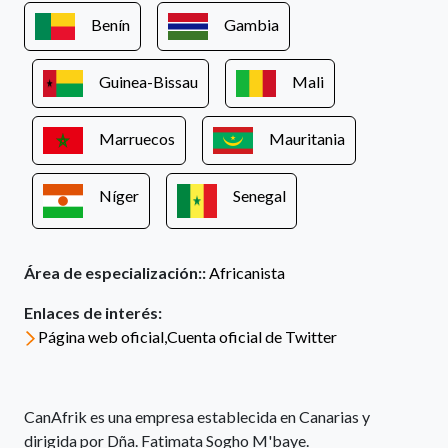
Benín
Gambia
Guinea-Bissau
Mali
Marruecos
Mauritania
Níger
Senegal
Área de especialización::
Africanista
Enlaces de interés:
Página web oficial,Cuenta oficial de Twitter
CanAfrik es una empresa establecida en Canarias y
dirigida por Dña. Fatimata Sogho M'baye.