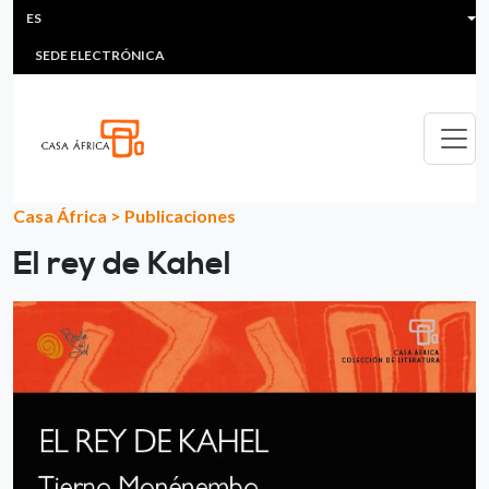
HEADER MENU
Pasar al contenido principal
ES
MULTIMEDIA
FAQS
#ÁFRICAESNOTICIA
Lis
SEDE ELECTRÓNICA
Casa África
>
Publicaciones
El rey de Kahel