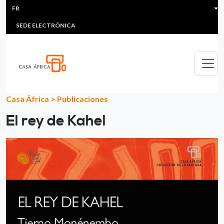
HEADER MENU
Aller au contenu principal
FR
MULTIMEDIA
FAQS
#ÁFRICAESNOTICIA
Lis
SEDE ELECTRÓNICA
Casa África
>
Publicaciones
El rey de Kahel