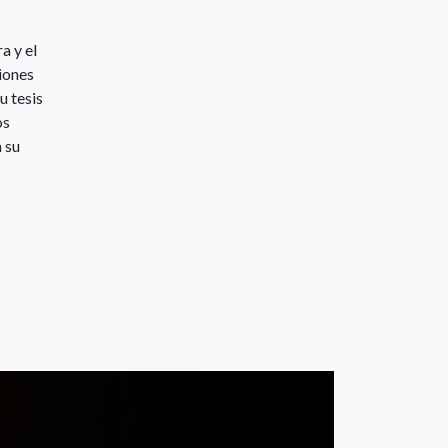
a y el
iones
u tesis
os
 su