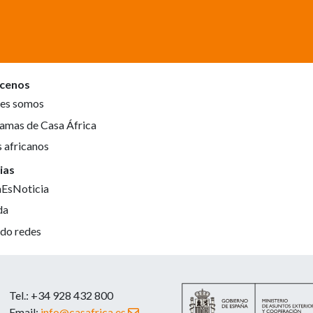
cenos
es somos
amas de Casa África
s africanos
ias
aEsNoticia
da
do redes
Tel.: +34 928 432 800
Email:
info@casafrica.es