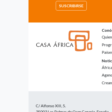
SUSCRIBIRSE
Conó
Quien
Progr
Paíse
Notic
Áfric
Agen
Crean
C/ Alfonso XIII, 5.
35003 Las Palmas de Gran Canaria. España