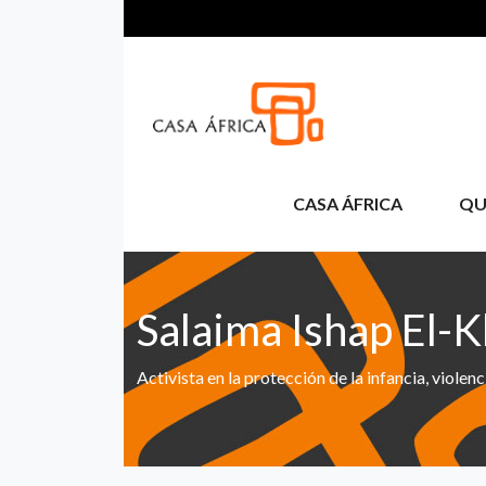
Pasar al contenido principal
CASA ÁFRICA
QU
Salaima Ishap El-K
Activista en la protección de la infancia, viol