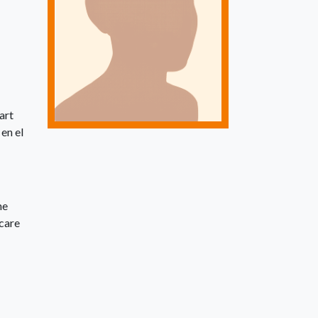
art
en el
he
hcare