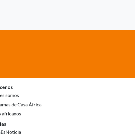
cenos
es somos
amas de Casa África
s africanos
ias
aEsNoticia