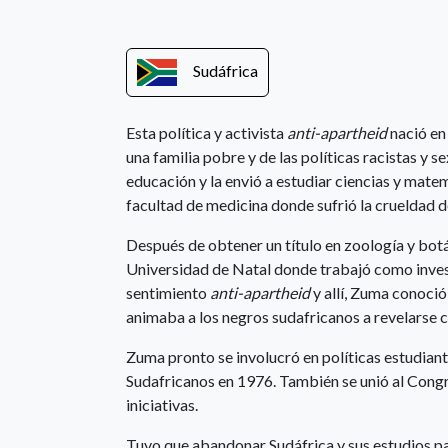
Sudáfrica
Esta política y activista
anti-apartheid
nació en
una familia pobre y de las políticas racistas y s
educación y la envió a estudiar ciencias y mat
facultad de medicina donde sufrió la crueldad d
Después de obtener un título en zoología y botá
Universidad de Natal donde trabajó como invest
sentimiento
anti-apartheid
y allí, Zuma conoci
animaba a los negros sudafricanos a revelarse co
Zuma pronto se involucró en políticas estudiant
Sudafricanos en 1976. También se unió al Cong
iniciativas.
Tuvo que abandonar Sudáfrica y sus estudios par