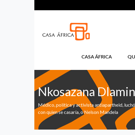
Pasar al contenido principal
CASA ÁFRICA
QU
Nkosazana Dlami
Médico, política y activista antiapartheid, l
con quien se casaría, o Nelson Mandela