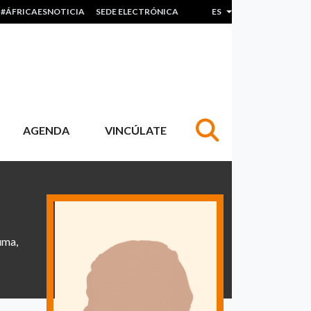
#ÁFRICAESNOTICIA
SEDE ELECTRÓNICA
ES
Lista adicional de acc
AGENDA
VINCÚLATE
uma,