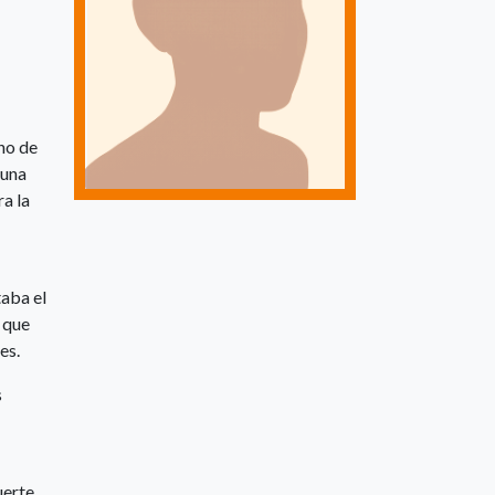
eno de
 una
a la
aba el
 que
es.
s
uerte