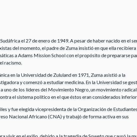
 Sudáfrica el 27 de enero de 1949. A pesar de haber nacido en el s
existas del momento, el padre de Zuma insistió en que ella recibiera
emáticas a Adams Mission School con el propósito de prepararse par
el racismo.
nica en la Universidad de Zululand en 1971, Zuma asistió a la
igadora y comenzó a estudiar medicina. En la Universidad se gest
ó a uno de los líderes del Movimiento Negro, un movimiento radical
ntra el sistema político en el que éstos eran considerados inferior
iles y fue elegida vicepresidenta de la Organización de Estudiante
reso Nacional Africano (CNA) y trabajó de forma activa en sus
a vivir en el exilio, debido a la tragedia de Soweto que causó la m