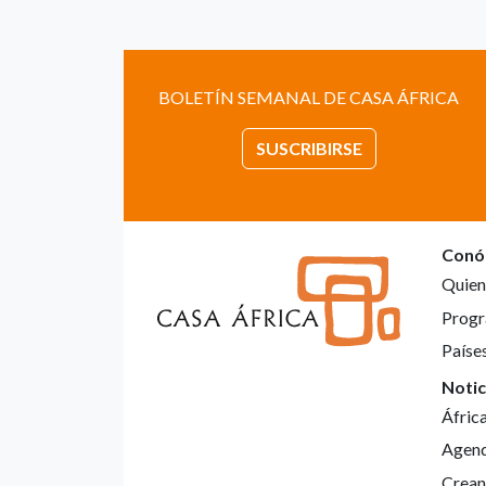
BOLETÍN SEMANAL DE CASA ÁFRICA
SUSCRIBIRSE
Conó
Quien
Progr
Paíse
Notic
Áfric
Agen
Crean