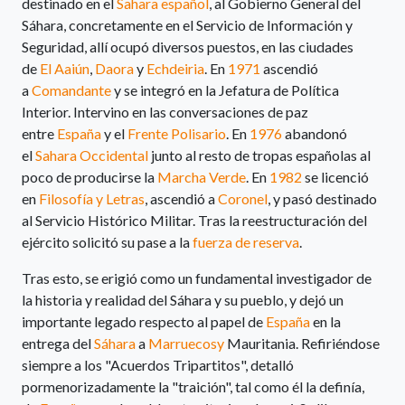
destinado en el
Sahara español
, al Gobierno General del
Sáhara, concretamente en el Servicio de Información y
Seguridad, allí ocupó diversos puestos, en las ciudades
de
El Aaiún
,
Daora
y
Echdeiria
. En
1971
ascendió
a
Comandante
y se integró en la Jefatura de Política
Interior. Intervino en las conversaciones de paz
entre
España
y el
Frente Polisario
. En
1976
abandonó
el
Sahara Occidental
junto al resto de tropas españolas al
poco de producirse la
Marcha Verde
. En
1982
se licenció
en
Filosofía y Letras
, ascendió a
Coronel
, y pasó destinado
al Servicio Histórico Militar. Tras la reestructuración del
ejército solicitó su pase a la
fuerza de reserva
.
Tras esto, se erigió como un fundamental investigador de
la historia y realidad del Sáhara y su pueblo, y dejó un
importante legado respecto al papel de
España
en la
entrega del
Sáhara
a
Marruecosy
Mauritania. Refiriéndose
siempre a los "Acuerdos Tripartitos", detalló
pormenorizadamente la "traición", tal como él la definía,