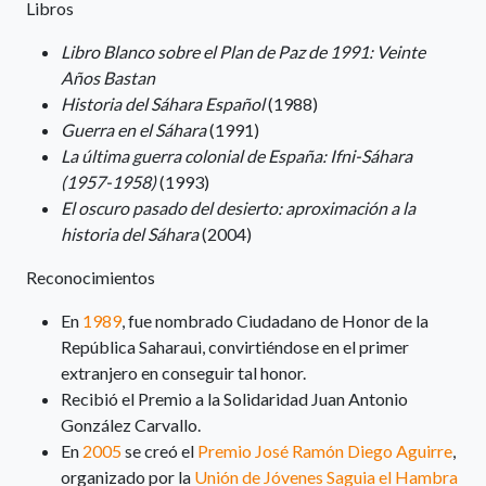
Libros
Libro Blanco sobre el Plan de Paz de 1991: Veinte
Años Bastan
Historia del Sáhara Español
(1988)
Guerra en el Sáhara
(1991)
La última guerra colonial de España: Ifni-Sáhara
(1957-1958)
(1993)
El oscuro pasado del desierto: aproximación a la
historia del Sáhara
(2004)
Reconocimientos
En
1989
,
fue nombrado Ciudadano de Honor de la
República Saharaui, convirtiéndose en el primer
extranjero en conseguir tal honor.​
Recibió el Premio a la Solidaridad Juan Antonio
González Carvallo.
En
2005
se creó el
Premio José Ramón Diego Aguirre
,
organizado por la
Unión de Jóvenes Saguia el Hambra