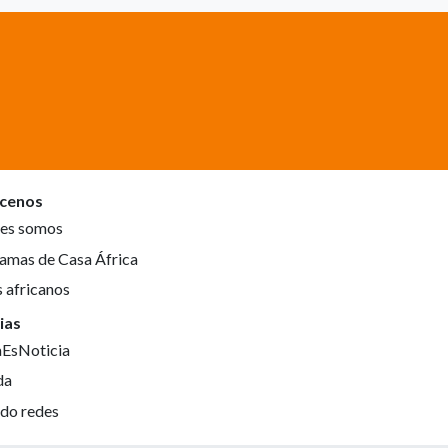
cenos
es somos
amas de Casa África
s africanos
ias
aEsNoticia
da
do redes