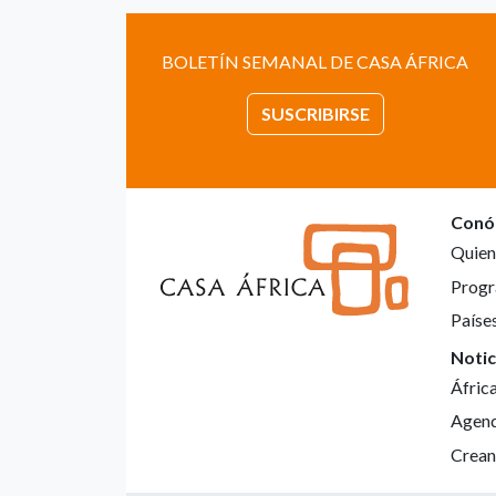
BOLETÍN SEMANAL DE CASA ÁFRICA
SUSCRIBIRSE
Conó
Quien
Progr
Paíse
Notic
Áfric
Agen
Crean