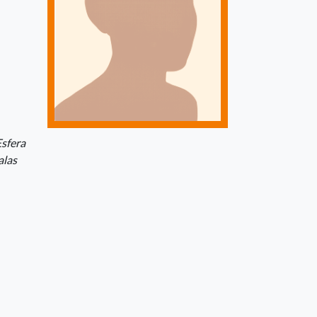
Esfera
las