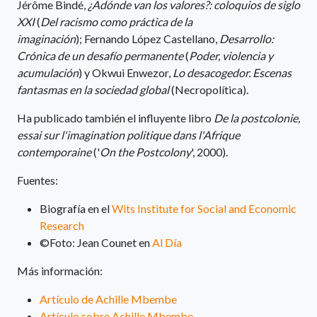
Jérôme Bindé,
¿Adónde van los valores?: coloquios de siglo
XXI
(
Del racismo como práctica de la
imaginación
); Fernando López Castellano,
Desarrollo:
Crónica de un desafío permanente
(
Poder, violencia y
acumulación
) y Okwui Enwezor,
Lo desacogedor. Escenas
fantasmas en la sociedad global
(Necropolítica).
Ha publicado también el influyente libro
De la postcolonie,
essai sur l'imagination politique dans l'Afrique
contemporaine
('
On the Postcolony
', 2000).
Fuentes:
Biografía en el
Wits Institute for Social and Economic
Research
©Foto: Jean Counet en
Al Día
Más información:
Artículo de Achille Mbembe
Artículo sobre Achille Mbembe