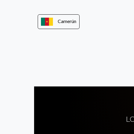
Camerún
L