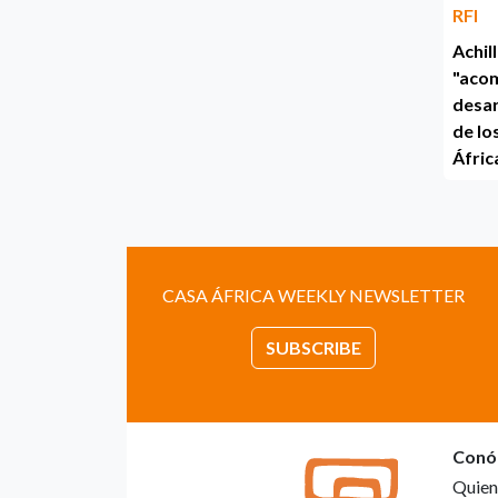
RFI
Achil
"acom
desar
de lo
Áfric
CASA ÁFRICA WEEKLY NEWSLETTER
SUBSCRIBE
Conó
Quien