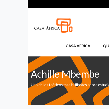
Aller au contenu principal
CASA ÁFRICA
QU
Achille Mbembe
Uno de los teóricos más brillantes sobre estudi