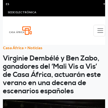
HEADER MENU
Pasar al contenido principal
ES
MULTIMEDIA
FAQS
#ÁFRICAESNOTICIA
Lis
SEDE ELECTRÓNICA
Casa África
>
Noticias
Virginie Dembélé y Ben Zabo,
ganadores del ‘Mali Vis a Vis’
de Casa África, actuarán este
verano en una decena de
escenarios españoles