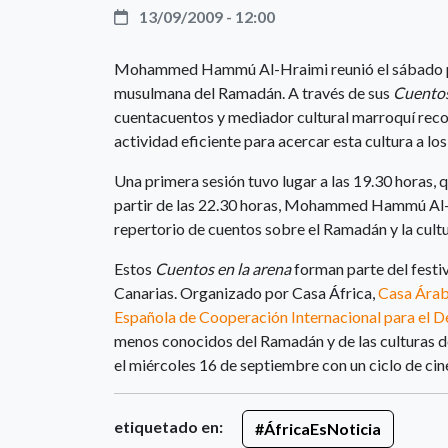
13/09/2009 - 12:00
Mohammed Hammú Al-Hraimi reunió el sábado pas
musulmana del Ramadán. A través de sus
Cuentos
cuentacuentos y mediador cultural marroquí reco
actividad eficiente para acercar esta cultura a lo
Una primera sesión tuvo lugar a las 19.30 horas, 
partir de las 22.30 horas, Mohammed Hammú Al-H
repertorio de cuentos sobre el Ramadán y la cult
Estos
Cuentos en la arena
forman parte del festi
Canarias. Organizado por Casa África,
Casa Ára
Española de Cooperación Internacional para el D
menos conocidos del Ramadán y de las culturas de
el miércoles 16 de septiembre con un ciclo de cine
etiquetado en:
#ÁfricaEsNoticia