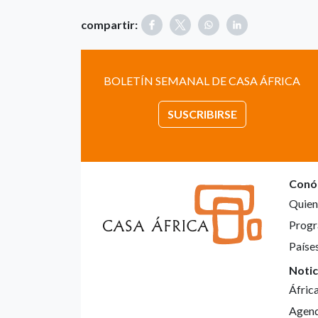
compartir:
BOLETÍN SEMANAL DE CASA ÁFRICA
SUSCRIBIRSE
Conó
Quien
Progr
Paíse
Notic
Áfric
Agen