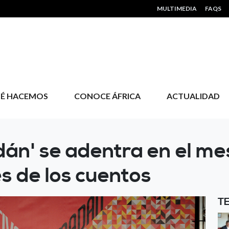
HEADER MENU
MULTIMEDIA
FAQS
É HACEMOS
CONOCE ÁFRICA
ACTUALIDAD
án' se adentra en el me
s de los cuentos
T