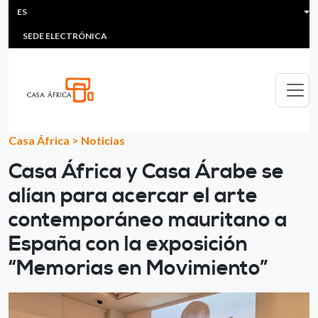
HEADER MENU
Pasar al contenido principal
ES
MULTIMEDIA
FAQS
#ÁFRICAESNOTICIA
Lis
SEDE ELECTRÓNICA
Casa África
>
Noticias
Casa África y Casa Árabe se
alían para acercar el arte
contemporáneo mauritano a
España con la exposición
“Memorias en Movimiento”