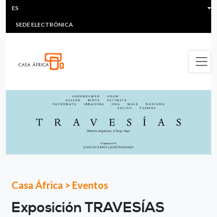
HEADER MENU
Pasar al contenido principal
ES
MULTIMEDIA
FAQS
#ÁFRICAESNOTICIA
Lis
SEDE ELECTRÓNICA
Casa África
>
Eventos
Exposición TRAVESÍAS