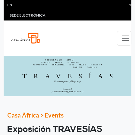
HEADER MENU
Skip to main content
EN
MULTIMEDIA
FAQS
#ÁFRICAESNOTICIA
Lis
SEDE ELECTRÓNICA
Casa África
>
Events
Exposición TRAVESÍAS