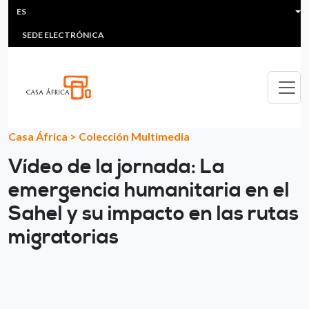
HEADER MENU
Pasar al contenido principal
ES
MULTIMEDIA
FAQS
#ÁFRICAESNOTICIA
Lis
SEDE ELECTRÓNICA
Casa África
>
Colección Multimedia
Vídeo de la jornada: La
emergencia humanitaria en el
Sahel y su impacto en las rutas
migratorias