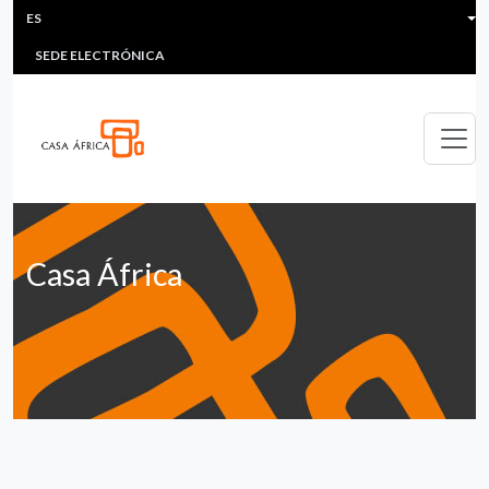
HEADER MENU
Pasar al contenido principal
ES
MULTIMEDIA
FAQS
#ÁFRICAESNOTICIA
Lis
SEDE ELECTRÓNICA
Casa África