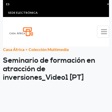
HEADER MENU
Pasar al contenido principal
ES
MULTIMEDIA
FAQS
#ÁFRICAESNOTICIA
Lis
SEDE ELECTRÓNICA
Casa África
>
Colección Multimedia
Seminario de formación en
atracción de
inversiones_Video1 [PT]