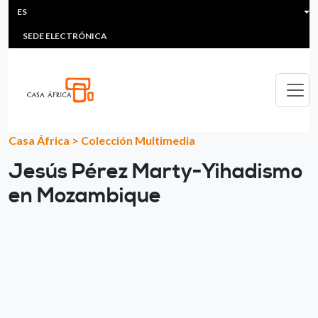
HEADER MENU
Pasar al contenido principal
ES
MULTIMEDIA
FAQS
#ÁFRICAESNOTICIA
Lis
SEDE ELECTRÓNICA
Casa África
>
Colección Multimedia
Jesús Pérez Marty-Yihadismo
en Mozambique