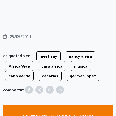
25/05/2011
etiquetado en:
mestisay
nancy vieira
África Vive
casa áfrica
música
cabo verde
canarias
german lopez
compartir: