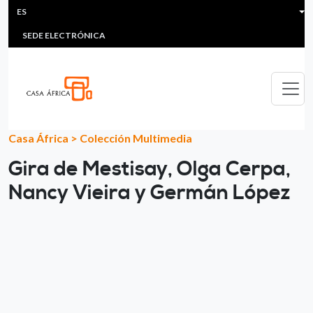
HEADER MENU
Pasar al contenido principal
ES
MULTIMEDIA
FAQS
#ÁFRICAESNOTICIA
Lis
SEDE ELECTRÓNICA
Casa África
>
Colección Multimedia
Gira de Mestisay, Olga Cerpa,
Nancy Vieira y Germán López