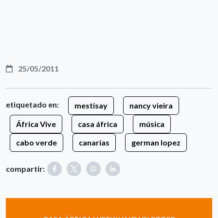
25/05/2011
etiquetado en:
mestisay
nancy vieira
África Vive
casa áfrica
música
cabo verde
canarias
german lopez
compartir: