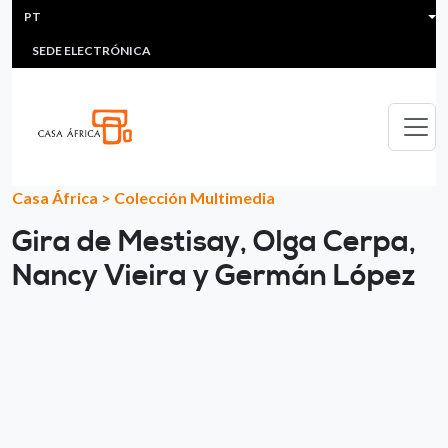
HEADER MENU
Passar para o conteúdo principal
PT
MULTIMEDIA
FAQS
#ÁFRICAESNOTICIA
Lis
SEDE ELECTRÓNICA
Casa África
>
Colección Multimedia
Gira de Mestisay, Olga Cerpa,
Nancy Vieira y Germán López