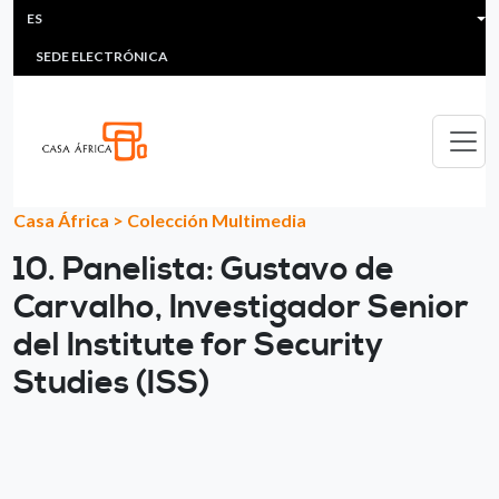
HEADER MENU
Pasar al contenido principal
ES
MULTIMEDIA
FAQS
#ÁFRICAESNOTICIA
Lis
SEDE ELECTRÓNICA
Casa África
>
Colección Multimedia
10. Panelista: Gustavo de
Carvalho, Investigador Senior
del Institute for Security
Studies (ISS)