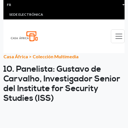
HEADER MENU
Aller au contenu principal
FR
MULTIMEDIA
FAQS
#ÁFRICAESNOTICIA
Lis
SEDE ELECTRÓNICA
Casa África
>
Colección Multimedia
10. Panelista: Gustavo de
Carvalho, Investigador Senior
del Institute for Security
Studies (ISS)