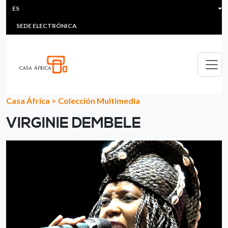
HEADER MENU
Pasar al contenido principal
ES
MULTIMEDIA
FAQS
#ÁFRICAESNOTICIA
Lis
SEDE ELECTRÓNICA
Casa África
>
Colección Multimedia
VIRGINIE DEMBELE