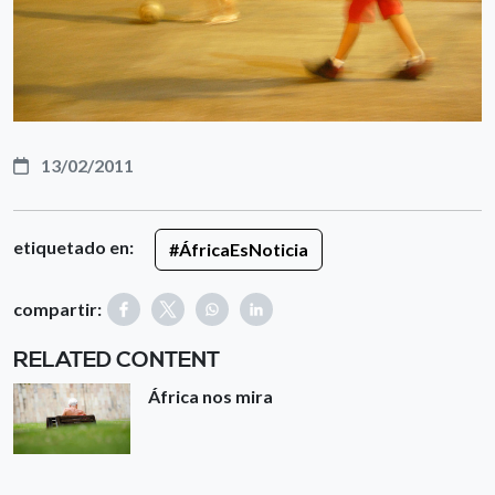
13/02/2011
etiquetado en:
#ÁfricaEsNoticia
compartir:
RELATED CONTENT
África nos mira