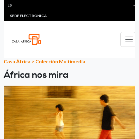
HEADER MENU
Pasar al contenido principal
ES
MULTIMEDIA
FAQS
#ÁFRICAESNOTICIA
Lis
SEDE ELECTRÓNICA
Casa África
>
Colección Multimedia
África nos mira