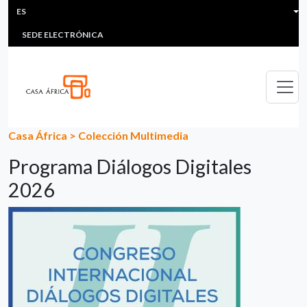
HEADER MENU
Pasar al contenido principal
ES
MULTIMEDIA
FAQS
#ÁFRICAESNOTICIA
Lis
SEDE ELECTRÓNICA
Casa África
>
Colección Multimedia
Programa Diálogos Digitales
2026