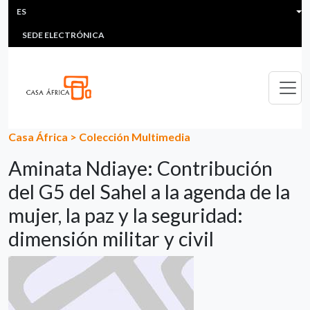
HEADER MENU
Pasar al contenido principal
ES
MULTIMEDIA
FAQS
#ÁFRICAESNOTICIA
Lis
SEDE ELECTRÓNICA
Casa África
>
Colección Multimedia
Aminata Ndiaye: Contribución
del G5 del Sahel a la agenda de la
mujer, la paz y la seguridad:
dimensión militar y civil