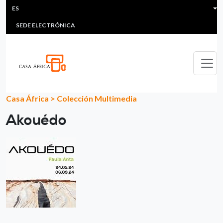
HEADER MENU
Pasar al contenido principal
ES
MULTIMEDIA
FAQS
#ÁFRICAESNOTICIA
Lis
SEDE ELECTRÓNICA
Casa África
>
Colección Multimedia
Akouédo