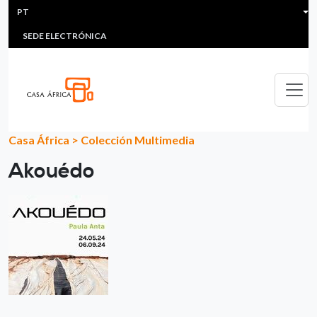
HEADER MENU
Passar para o conteúdo principal
PT
MULTIMEDIA
FAQS
#ÁFRICAESNOTICIA
Lis
SEDE ELECTRÓNICA
Casa África
>
Colección Multimedia
Akouédo