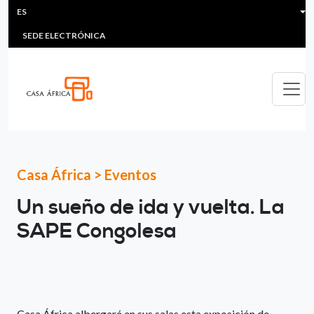
HEADER MENU
Pasar al contenido principal
ES
MULTIMEDIA
FAQS
#ÁFRICAESNOTICIA
Lis
SEDE ELECTRÓNICA
Casa África
>
Eventos
Un sueño de ida y vuelta. La
SAPE Congolesa
Casa África albergará en sus salas esta exposición de